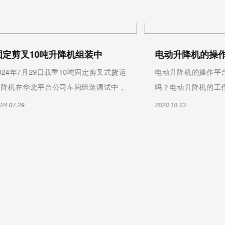
升降机验收标准
升降机验收标准:1 检查升降机
应无可见的变形裂纹和严重腐
观...
2020.10.17
解析市场对液压升降平台的需求有多大
，液压升降平台旋转传动系统轮
台连接 ，中间与传动系统传动