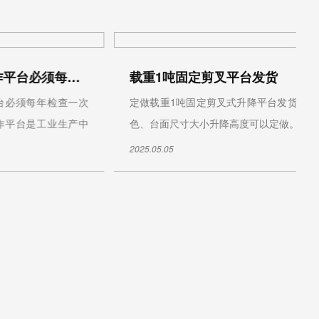
固定剪叉10吨升降机组装中
的主要部件
2024年7月29日载重10吨固定剪叉式货运
蚀，焊缝外
升降机在华北平台公司车间组装调试中，
采用国...
2024.07.29