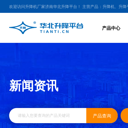
欢迎访问升降机厂家济南华北升降平台！ 主营产品：升降机、升
作业车等多种系列升降机械13255417276（同微信）。
产品中心
曲臂式高空作业平台
新闻资讯
产品查询