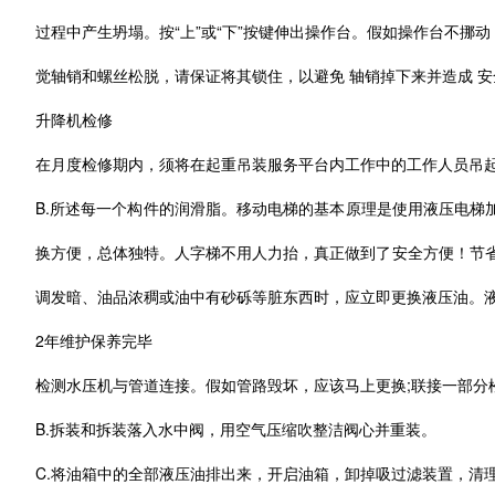
过程中产生坍塌。按“上”或“下”按键伸出操作台。假如操作台不
觉轴销和螺丝松脱，请保证将其锁住，以避免 轴销掉下来并造成 
升降机检修
在月度检修期内，须将在起重吊装服务平台内工作中的工作人员吊起
B.所述每一个构件的润滑脂。移动电梯的基本原理是使用液压电
换方便，总体独特。人字梯不用人力抬，真正做到了安全方便！节省
调发暗、油品浓稠或油中有砂砾等脏东西时，应立即更换液压油。液
2年维护保养完毕
检测水压机与管道连接。假如管路毁坏，应该马上更换;联接一部分
B.拆装和拆装落入水中阀，用空气压缩吹整洁阀心并重装。
C.将油箱中的全部液压油排出来，开启油箱，卸掉吸过滤装置，清