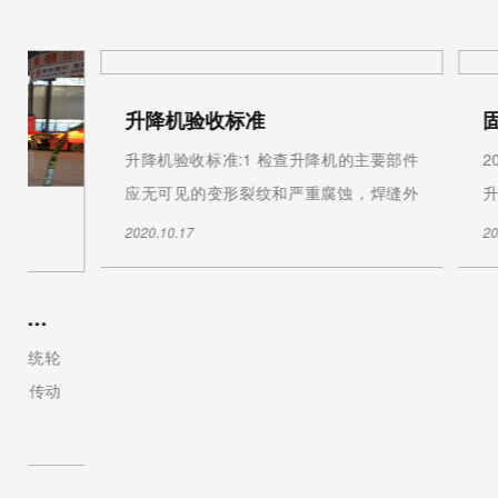
西藏自行式升降机市场受宠的原因？
电梯作为一种常见的工业设备，越来越多
在这其中
地应用于人们的日常生活中。自走式电梯
上边与工作
作为...
齿...
2020.12.31
2020.10.22