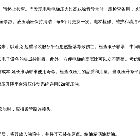
挪动，请终止检查。当发现电动电梯压力过高或噪音异常时，应检查备用，
安全事故。液压油应保持清洁，每6个月更换一次。电梯检修、维护和清洁
来，以避免 起重吊装服务平台忽然坠落导致伤亡。检查滚子轴承、中间轴
梯加电子设备的集成控制板。此外，方便电梯的高宽比可以立即调整。考虑
成本!延长滚动轴承使用寿命。检查液压油的品质和油量。当液压升降平台
压升降平台液压传动系统选用32#液压油。
松脱时，应扭紧管路连接头。
理后，将其放入油箱中，并将其安裝在原点。给油箱满油新油。