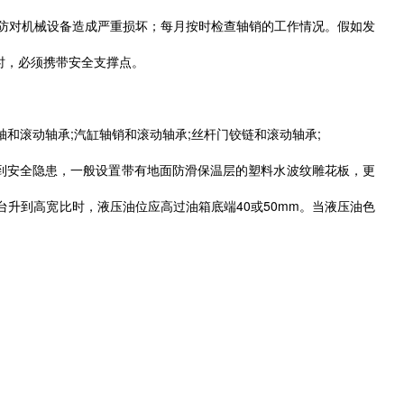
以防对机械设备造成严重损坏；每月按时检查轴销的工作情况。假如发
时，必须携带安全支撑点。
和滚动轴承;汽缸轴销和滚动轴承;丝杆门铰链和滚动轴承;
到安全隐患，一般设置带有地面防滑保温层的塑料水波纹雕花板，更
升到高宽比时，液压油位应高过油箱底端40或50mm。当液压油色