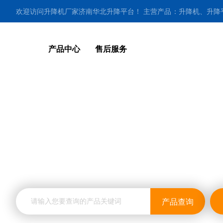
欢迎访问升降机厂家济南华北升降平台！ 主营产品：升降机、升
作业车等多种系列升降机械13255417276（同微信）。
产品中心
售后服务
曲臂式高空作业平台
新闻资讯
产品查询