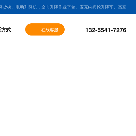
降货梯、电动升降机，全向升降作业平台、麦克纳姆轮升降车、高空
132-5541-7276
系方式
在线客服
sitemap
|
全站导航