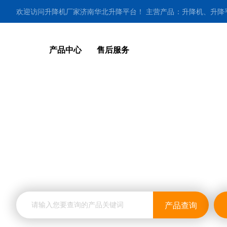
欢迎访问升降机厂家济南华北升降平台！ 主营产品：升降机、升
作业车等多种系列升降机械13255417276（同微信）。
产品中心
售后服务
曲臂式高空作业平台
新闻资讯
产品查询