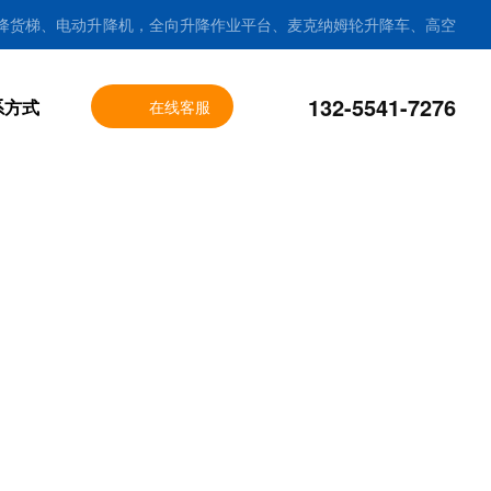
降货梯、电动升降机，全向升降作业平台、麦克纳姆轮升降车、高空
132-5541-7276
系方式
在线客服
sitemap
|
全站导航